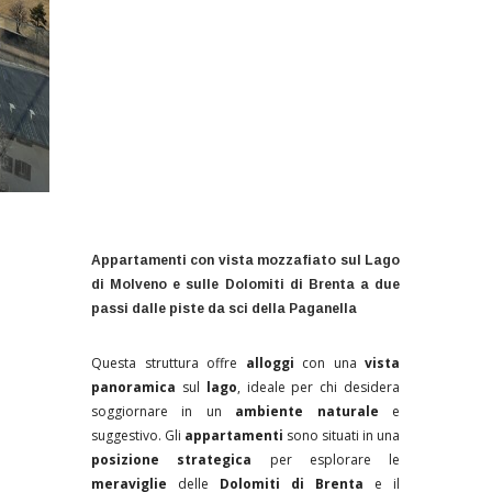
con una vista mozzafiato sul
lago
e
sulle
Dolomiti di Brenta
.
Appartamenti con vista mozzafiato sul Lago
di Molveno e sulle Dolomiti di Brenta a due
passi dalle piste da sci della Paganella
Questa struttura offre
alloggi
con una
vista
panoramica
sul
lago
, ideale per chi desidera
soggiornare in un
ambiente naturale
e
suggestivo. Gli
appartamenti
sono situati in una
posizione strategica
per esplorare le
meraviglie
delle
Dolomiti di Brenta
e il